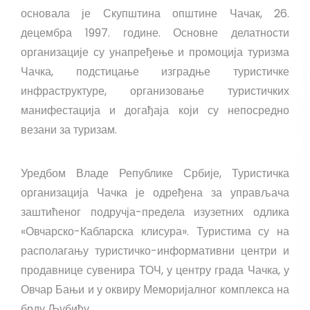
основала је Скупштина општине Чачак, 26.
децембра 1997. године. Основне делатности
организације су унапређење и промоција туризма
Чачка, подстицање изградње туристичке
инфраструктуре, организовање туристичких
манифестација и догађаја који су непосредно
везани за туризам.
Уредбом Владе Републике Србије, Туристичка
организација Чачка је одређена за управљача
заштићеног подручја-предела изузетних одлика
«Овчарско-Кабларска клисура». Туристима су на
располагању туристичко-информативни центри и
продавнице сувенира ТОЧ, у центру града Чачка, у
Овчар Бањи и у оквиру Меморијалног комплекса на
брду Љубићу.