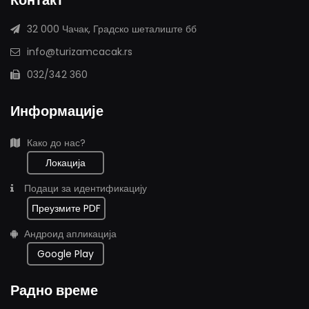
Контакт
32 000 Чачак, Градско шеталиште бб
info@turizamcacak.rs
032/342 360
Информације
Како до нас?
Локација
Подаци за идентификацију
Преузмите
PDF
Андроид апликација
Google Play
Радно време