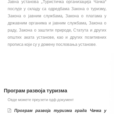
Јавна установа „Туристичка организација Чачка“
послује у складу са одредбама Закона о туризму,
Закона о јавним службама, Закона о платама у
државним органима и јавним службама, Закона о
раду, Закона о заштити природе, Статута и других
општих аката установе, као и других позитивних
прописа који су у домену пословања установе.
Програм развоја туризма
Овде можете преузети пдф документ
Програм развоја туризма града Чачка у