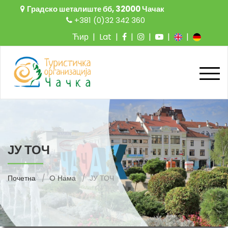
Градско шеталиште бб, 32000 Чачак
+381 (0)32 342 360
Ћир
|
Lat
|
|
|
|
|
ЈУ ТОЧ
Почетна
O Нама
ЈУ ТОЧ